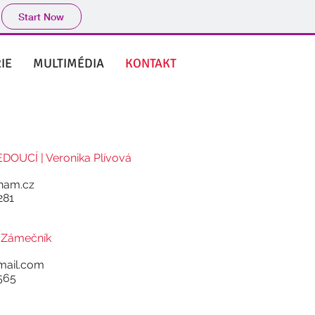
Start Now
IE
MULTIMÉDIA
KONTAKT
OUCÍ | Veronika Plívová
nam.cz
281
í Zámečník
mail.com
565