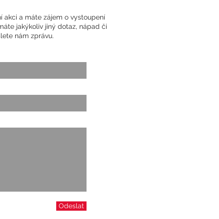
ní akci a máte zájem o vystoupení
te jakýkoliv jiný dotaz, nápad či
lete nám zprávu.
Odeslat