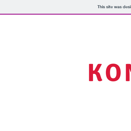
This site was des
KO