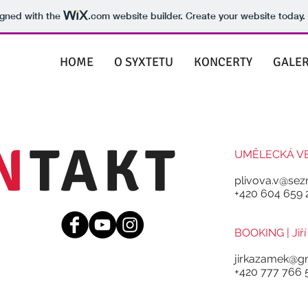
igned with the
.com
website builder. Create your website today.
HOME
O SYXTETU
KONCERTY
GALER
N
TAKT
UMĚLECKÁ VED
plivova.v@sez
+420 604 659 
BOOKING | Jiř
jirkazamek@g
+420 777 766 