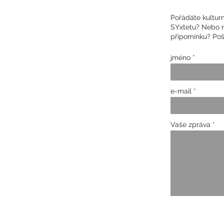
Pořádáte kultur
SYxtetu? Nebo má
připomínku? Poš
jméno
e-mail
Vaše zpráva